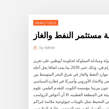
Mokry72622
 مستثمر النفط والغاز
by
Admin
دولة ومبادلة المملوكة لحكومة أبوظبي على تعزيز
التنسيق كمساهمين رئيسيين في مجموعة النفط والغاز أو.إم.في، وذلك حتى 2030 بما يمدد اتفاقا يحل أجله
موارد النفط والغاز في شرق البحر المتوسط بين
صر والاتحاد الأوروبي وأميركا في إطاره السياسي
 والبوارج 2013 دليل المحيطات جون بيرنيتا مؤسسة الكويت للتقدم العلمي علوم
يئة في المنطقة القطبية، الا أن أحواض الرواسب
ي المحيط تمثل تكوينات جيولوجية ملائمة لتراكم
تب رأفت إبراهيم عقد المهندس طارق الملا وزير