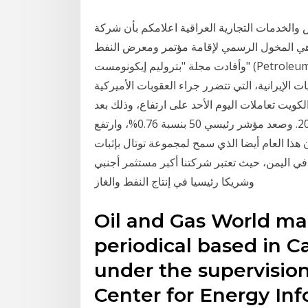
والخدمات التجارية العراقية اعلامكم بأن شركة
 هي المخول الرسمي لإقامة مؤتمر ومعرض النفط
وأفادت مجلة "بتروليم إيكونومست" (Petroleum Economist) بأن الصين تعتزم استثمار 280 مليار دولار
نية، التي تتضرر جراء العقوبات الأميركية. Jan 10, 2021 ·
ويت تعاملات اليوم الأحد على ارتفاع، وذلك بعد
إعلان المراجعة السنوية للشركات المدرجة لعام 2021. وصعد مؤشر رئيسي 50 بنسبة 0.76%، وارتفع
قد كان هذا العام أيضا الذي سمح لمجموعة توتال بإثبات
ي اليمن، حيث تعتبر شركتنا أكبر مستثمر أجنبي
وشريكا رئيسيا في إنتاج النفط والغاز
Oil and Gas World mag
periodical based in Ca
under the supervision
Center for Energy Info