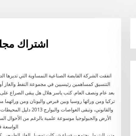
اشتراك مجلة
اتفقت الشركة القابضة الصناعية النمساوية التي تديرها ال
بعد عام ونصف العام. كتب ياسر هلال هل يبقى الصراع على 
تركيا ومن ورائها روسيا وبين قبرص واليونان ومن ورائهما م
والقانوني، وتبقى الغواصات
الأرض والجيولوجيا موسوعة علمية بالرغم من الأحوال الس
الواسعة ف
وزير البترول يجتمع برؤساء شركات توصيل الغاز الطبيعى. ك