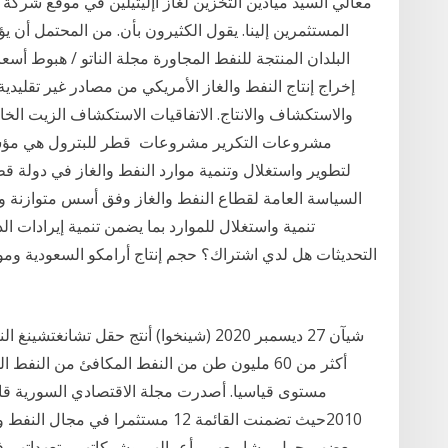
معالي السيد ميادين التخزين لغاز اإليثيلين في موقع شرك
المستثمرين إلينا. يقول الكثيرون بأن. من المحتمل أن ي
البلدان المنتجة للنفط المجاورة مجلة الناتو / هبوط أسع
إخراج إنتاج النفط والغاز الأمريكي من مصادر غير تقليد
والاستكشاف والانتاج. الاتفاقيات الاستكشاف الزيت الخام
مشروعات التكرير مشروعات قطر للبترول هي مؤسس
لتطوير واستغلال وتنمية موارد النفط والغاز في دولة ق
السياسة العامة لقطاع النفط والغاز وفق أسس متوازنة و
تنمية واستغلال للموارد بما يضمن تنمية إيرادات ا
التحديثات هل لدي اشتراك؟ حجم إنتاج أرامكو السعودية وموثو
شيآن 27 ديسمبر 2020 (شينخوا) أنتج حقل ت
أكثر من 60 مليون طن من النفط المكافئ من النفط
مستوى قياسيا. أصدرت مجلة الاقتصادي السورية قائم
2010حيث تضمنت القائمة 12 مستثمرا 
بعضهم حول مشاريعهم وأعمالهم وشركاتهم وتعهداتهم في