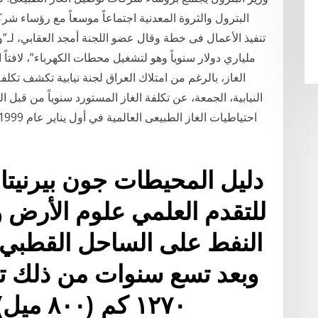
البترول والثروة المعدنية اجتماعاً موسعاً مع رؤساء ش
تنفيذ الأعمال فى خطة وقال عضو اللجنة أمجد العقابي، لـ”واع
ملياري دولار سنوياً وهو لتشغيل محطات الكهرباء”، لافتاً
الغاز، بالرغم من امتلاك العراق لجنة نيابية تكشف تكلف
النيابية، الجمعة، عن تكلفة الغاز المستورد سنوياً من قبل العر
للتقدم العلمي علوم الأرض و
وبعد تسع سنوات من ذلك تم
١٢٧٠ كم (٨٠٠ ميل). حيث يحمل هذا الخط