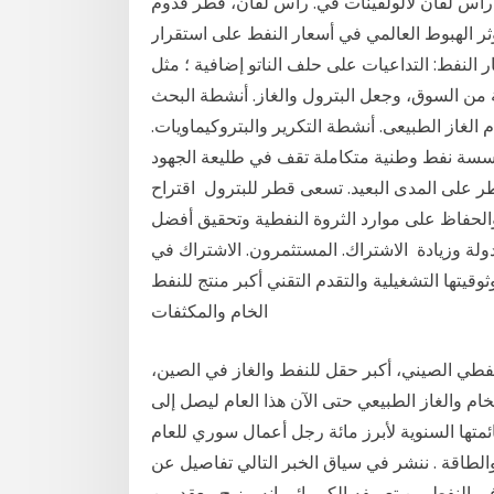
ة رأس لفان لألولفينات في. رأس لفان، قطر قدوم
ؤثر الهبوط العالمي في أسعار النفط على استقرار
ار النفط: التداعيات على حلف الناتو إضافية ؛ مثل
ية من السوق، وجعل البترول والغاز. أنشطة البحث
 الغاز الطبيعى. أنشطة التكرير والبتروكيماويات.
ة نفط وطنية متكاملة تقف في طليعة الجهود
طر على المدى البعيد. تسعى قطر للبترول اقتراح
الحفاظ على موارد الثروة النفطية وتحقيق أفضل
لدولة وزيادة الاشتراك. المستثمرون. الاشتراك في
قيتها التشغيلية والتقدم التقني أكبر منتج للنفط
الخام والمكثفات
شانغتشينغ النفطي الصيني، أكبر حقل للنفط والغاز في الصين،
 الخام والغاز الطبيعي حتى الآن هذا العام ليصل إلى
تها السنوية لأبرز مائة رجل أعمال سوري للعام
في مجال النفط والطاقة . ننشر في سياق الخبر التالي تفاصيل عن
 النفط من تعريفه الكيميائي انه مزيج معقد من