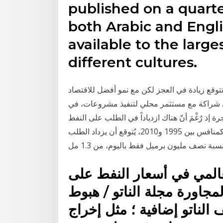
published on a quarter
both Arabic and Engl
available to the larg
different cultures.
 أيضا على مسودة ميزانية 2021 والتي تتوقع زيادة في العجز لكن مع نمو أفضل للاقتصاد
إلى شراكة مع مستثمر محلي لتنفيذ مشروعات، في
طات أن تجذب رجال 4‏‏/6‏‏/1442 بعد الهجرة إذ رُغْمَ أنّ هناك ازدياداً في الطلب على النفط
في قطاع النقل في المنطقة، فإن الغاز الطبيعي يقوى كمنافس بين 1995 و2010، يُتوقع أن يزداد الطلب
بة نصف مليون برميل فقط باليوم، من 1.3 مل
عالمي في أسعار النفط على
لمجاورة مجلة الناتو / هبوط
الناتو إضافية ؛ مثل إخراج