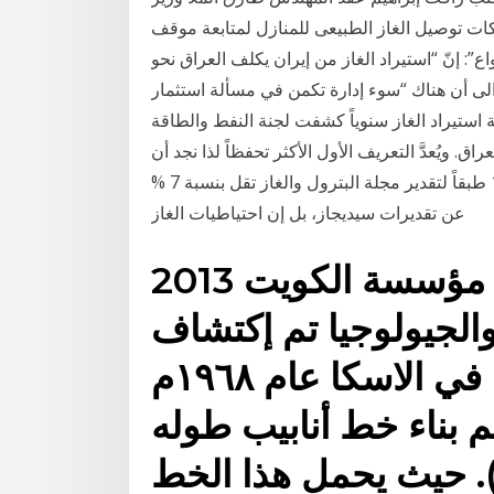
ركات توصيل الغاز الطبيعى للمنازل لمتابعة موقف
”: إنّ “استيراد الغاز من إيران يكلف العراق نحو
 الى أن هناك “سوء إدارة تكمن في مسألة استثمار
ة استيراد الغاز سنوياً كشفت لجنة النفط والطاقة
اق. ويُعدَّ التعريف الأول الأكثر تحفظاً لذا نجد أن
احتياطيات الغاز الطبيعى العالمية في أول يناير عام 1999 طبقاً لتقدير مجلة البترول والغاز تقل بنسبة 7 %
عن تقديرات سيديجاز، بل إن احتياطيات الغاز
2013 دليل المحيطات جون بيرنيتا مؤسسة الكويت
الجيولوجيا تم إكتشاف
النفط على الساحل القطبي في الاسكا عام ١٩٦٨م
 بناء خط أنابيب طوله