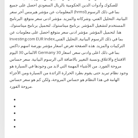
للصكوك وأدوات الدين الحكومية بالريال السعودي احصل على جميع
المعلومات عن مؤشر هيرمس آخر سعر (hrmsl) بما في ذلك الرسوم
البيانية، التحليل الفني، وشركاته والمزيد. مؤشر ادنى سعر متوقع. البرنامج
المستخدم لتشغيل المؤشر. برنامج ميتاستوك. لتحميل برنامج ميتاستوك.
هنا. لتحميل المؤشر. مؤشر ادنى سعر متوقع احصل على معلومات عن
Investing.com EUR Indexبما في ذلك الرسوم البيانية, التحليل الفني,
التركيبات والمزيد. هذه الصفحة تعرض اسعار مؤشر بورصة اسهم داكس
الالماني 30 اليوم Germany 30 بما في ذلك اعلى وادنى سعر, اسعار
الافتتاح والاغلاق ونسبة التغيير بالاضافة الى الرسوم البيانية. سعر حساس
مروحة الفورد. من الأشياء المهمة التي لابد من وجودها في السيارة هو
وجود نظام تبريد حتى يقوم بطرد الحرارة الزائدة من السيارة ومن الأجزاء
الهامة في هذا النظام هو حساس المروحة، ولكن كم هو سعر حساس
مروحة الفورد.