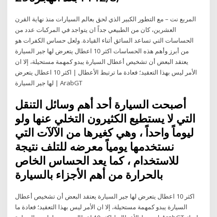
المربع نت – مع التطور الكبير الذي لحق بعالم السيارات منذ نهاية القرن
العشرين، كان من الطبيعي جداً ان يتواجد في المركبات عدد من
الحساسات التي تساعد السائق أثناء القيادة. ولعل حساس الكفرات هو
من أبرز وأهم هذه الحساسات اكثر 10 اعطال يتعرض لها جير السيارة
يعتقد البعض أن تشخيص أعطال السيارة يبدو كمهمة مستحيلة، إلا ان
الأمر ليس بهذا التعقيد؛ فعادة ما ترتبط الأعطال | اكثر 10 اعطال يتعرض
لها جير السيارة | ArabGT
أصبحت السيارة أحد أهم وسائل التنقل
التي لا يستطيع الكثيرون التخلي عنها ولو
ليوماً واحداً ، وهي كغيرها من الآلآت التي
نستخدمها يومياً معرضه للتلف نتيجة
للاستخدام ، كما يعد الحساس الخاص
بالحرارة من أهم الأجزاء بالسيارة
اكثر 10 اعطال يتعرض لها جير السيارة يعتقد البعض أن تشخيص أعطال
السيارة يبدو كمهمة مستحيلة، إلا ان الأمر ليس بهذا التعقيد؛ فعادة ما