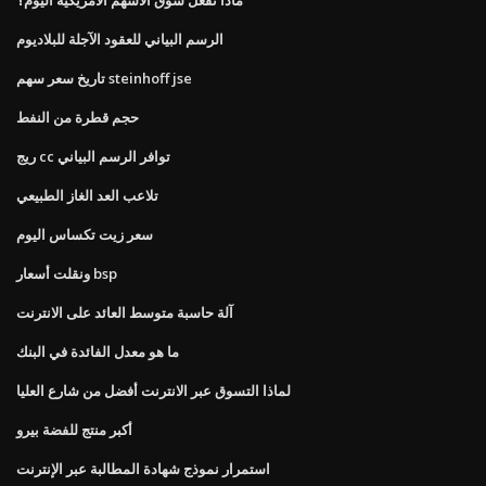
الرسم البياني للعقود الآجلة للبلاديوم
تاريخ سعر سهم steinhoff jse
حجم قطرة من النفط
ريج cc توافر الرسم البياني
تلاعب العد الغاز الطبيعي
سعر زيت تكساس اليوم
ونقلت أسعار bsp
آلة حاسبة متوسط ​​العائد على الانترنت
ما هو معدل الفائدة في البنك
لماذا التسوق عبر الانترنت أفضل من شارع العليا
أكبر منتج للفضة بيرو
استمرار نموذج شهادة المطالبة عبر الإنترنت