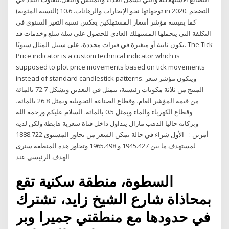
توجهاتها نحو الإيجارات والرهانات. 10.6 (النسبة المئوية) in 2020. التضخم
كما يقيسه مؤشر أسعار المستهلكين يعكس نسبة التغير السنوي في
التكلفة التي يتحملها المستهلك العادي للحصول على سلة سلع وخدمات قد
تكون ثابتة أو متغيرة في فترات محددة، على سبيل المثال سنويًا. The Tick
Price indicator is a custom technical indicator which is
supposed to plot price movements based on tick movements
instead of standard candlestick patterns. ويتكون مؤشر سعر
المنتج من ثلاثة مكونات رئيسية، تتمثل في التعدين ويشكل 72.7 بالمائة
من قيمة المؤشر العام، وقطاع الصناعة التحويلية ويمثل 26.8 بالمائة،
وقطاع الكهرباء والماء ويمثل 0.5 بالمائة. السلام عليكم ورحمة الله
وبركاته حاليا الذهب مازال يتداول داخل قناة سعرية هابطة ولكن لديه
أمرين : - الأول شراء في حالة تمكن السعر من تجاوز المستوى 1888.722
لمستهدف ما بين 1945.427 و 1965.498 وتجاوز هذه المنطقة سنرى
الهدف الرئيسي عند
السطوة، منطقة سكنية تقع
بمحاذاة شارع الشيخ زايد، تشترك
في حدودها مع منطقتي جميرا وبر