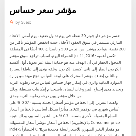
مؤشر سعر حساس
by
Guest
خسر مؤشر داو جونز 30 نقطة في يوم تداول ضعيف يوم أمس. الاتجاه
التنازلي مستمر في سوق العقود الآجلة ، حيث انخفض المؤشر بأكثر من
200 نقطة. يتواجد مؤشر اس اند بي 500 و ناسداك 100 أيضًا في المنطقة
الحمراء اليوم. اسباب تراجع سوق مؤشر Jul 11, 2016 · تكمن أهمية
المحول الحفاز في أن الهدف منه هو حماية البيئة عبر تحويل أول أكسيد
الكربون الضار إلى ثاني أكسيد الكربون. وتلفه يؤدي إلى تباطؤ السيارة
وبالتالي إضاءة مؤشر المحرك على لوحة القياس. نجح مهندسو وزارة
الموارد المائية والرى في إبتكار جهاز حساس لقياس درجة رطوبة التربة
وتحديد مدى إحتياج المزروعات للمياه، باستخدام إمكانيات بسيطة، وذلك
من خلال مؤشر يبين درجة رطوبة التربة ومدى
ولفت التقرير، إلى انخفاض مؤشر أسعار الجملة بنسبة - 0.07 % على
أساس شهري في نوفمبر 2020، متأثرًا بشكل أساسي بانخفاض أسعار
السلع المنقولة الأخرى بنسبة - 0.3 % عن الشهر السابق، وذلك نتيجة
انخفاض أسعار مؤشر أسعار المستهلك (بالإنجليزية: Consumer price
index، اختصاراً CPI)‏ هو مقدار التغير الشهري للأسعار لسلة محددة من
البضائع الاستهلاكية والتي تشمل الغذاء والملبس والنقل.تتفاوت البلاد في