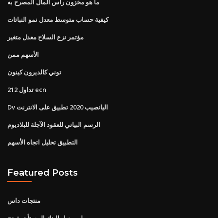
ما هو مخزون رأس المال المصرح به
كيفية حساب متوسط ​​معدل نمو النباتات
مؤتمر نزع السلاح معدل متغير
الأسهم ممن
توني كالديرون كينون
تداول 212 ecn
Dv اليانصيب 2020 تطبيق على الانترنت
الرسم البياني للعقود الآجلة للبلاديوم
التطبيق تحليل اتجاه الأسهم
Featured Posts
منتجات داس
ليو معيار البنك المستأجرة حج