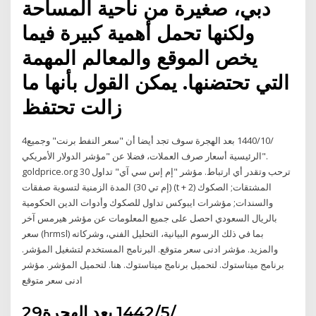
دبي، صغيرة من ناحية المساحة
ولكنها تحمل أهمية كبيرة فيما
يخص الموقع والمعالم المهمة
التي تحتضنها. يمكن القول بأنها ما
زالت تحتفظ
4‏‏/10‏‏/1440 بعد الهجرة سوف تجد أيضا أن "سعر النفط برنت" وجميع
الرئيسية أسعار صرف العملات، فضلا عن "مؤشر الدولار الأمريكي".
goldprice.org ترحب وتقدر أي ارتباط. مؤشر "إم إس سي آي" تداول 30
(إم تي 30) المدة الزمنية لتسوية صفقات (t + 2) المشتقات; الصكوك
والسندات; مؤشرات ايبوكس تداول للصكوك وأدوات الدين الحكومية
بالريال السعودي احصل على جميع المعلومات عن مؤشر هيرمس آخر
سعر (hrmsl) بما في ذلك الرسوم البيانية، التحليل الفني، وشركاته
والمزيد. مؤشر ادنى سعر متوقع. البرنامج المستخدم لتشغيل المؤشر.
برنامج ميتاستوك. لتحميل برنامج ميتاستوك. هنا. لتحميل المؤشر. مؤشر
ادنى سعر متوقع
29‏‏/5‏‏/1442 بعد الهجرة