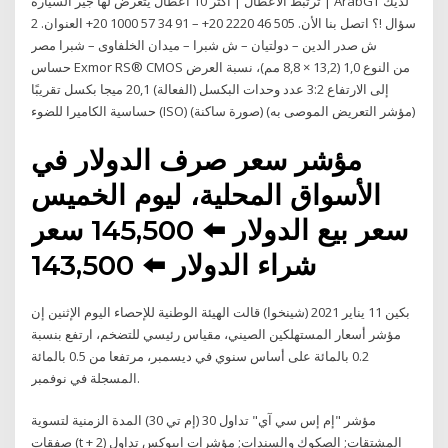
ترتبط الأعطال | اكثر 10 اعطال يتعرض لها جير السيارة | ArabGT لديك
سؤال !؟ اتصل بنا الأن. 505 46 2220 20+ – 91 34 57 1000 20+ العنوان. 2
ش صدر الدين – دولتيان – ش شبرا – ميدان الخلفاوى – شبرا مصر
حساس Exmor RS® CMOS من النوع 1,0 (13,2 × 8,8 مم)، نسبة العرض
إلى الارتفاع 3:2 عدد وحدات البكسل (الفعالة) 20,1 ميجا بكسل تقريبًا
حساسية الكاميرا للضوء (ISO) (صورة ساكنة) (مؤشر التعريض الموصى به)
مؤشر سعر صرف الدولار في
الأسواق المحلية، ليوم الخميس
سعر بيع الدولار ⬅️ 145,500 سعر
شراء الدولار ⬅️ 143,500
بكين 11 يناير 2021 (شينخوا) قالت الهيئة الوطنية للإحصاء اليوم الإثنين إن
مؤشر أسعار المستهلكين الصيني، مقياس رئيسي للتضخم، ارتفع بنسبة
0.2 بالمائة على أساس سنوي في ديسمبر، مرتفعا من 0.5 بالمائة
المسجلة في نوفمبر.
مؤشر "إم إس سي آي" تداول 30 (إم تي 30) المدة الزمنية لتسوية
صفقات (t + 2) المشتقات; الصكوك والسندات; مؤشرات ايبوكس تداول