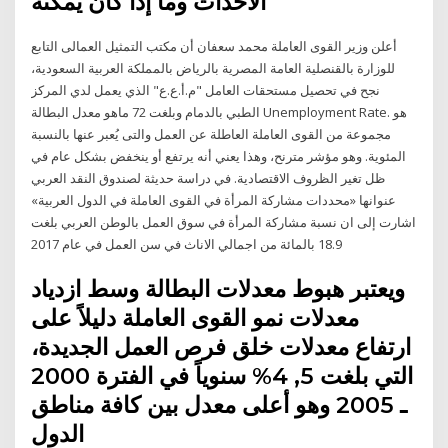
الأحداث وما إذا كان يمكنه
أعلن وزير القوى العاملة محمد سعفان أن مكتب التمثيل العمالى التابع
للوزارة بالقنصلية العامة المصرية بالرياض بالمملكة العربية السعودية،
نجح في تحصيل مستحقات العامل "م.أ.ع.ع" الذي يعمل لدي المركز
الطبي بالدمام وبلغت 72 ماهو معدل البطالة Unemployment Rate. هو
مجموعة من القوى العاملة العاطلة عن العمل والتى يُعبر عنها بالنسبة
المئوية. وهو مؤشر مترنح، وهذا يعني أنه يرتفع أو ينخفض بشكل عام في
ظل تغير الظروف الاقتصادية. في دراسة حديثة لصندوق النقد العربي
عنوانها «محددات مشاركة المرأة في القوى العاملة في الدول العربية»
اشارت إلى ان نسبة مشاركة المرأة في سوق العمل بالوطن العربي بلغت
18.9 بالمائة من اجمالي الاناث في سن العمل في عام 2017
ويعتبر هبوط معدلات البطالة وسط ازدياد
معدلات نمو القوى العاملة دليلاً على
ارتفاع معدلات خلق فرص العمل الجديدة،
التي بلغت 5, 4% سنوياً في الفترة 2000
ـ 2005 وهو أعلى معدل بين كافة مناطق
الدول