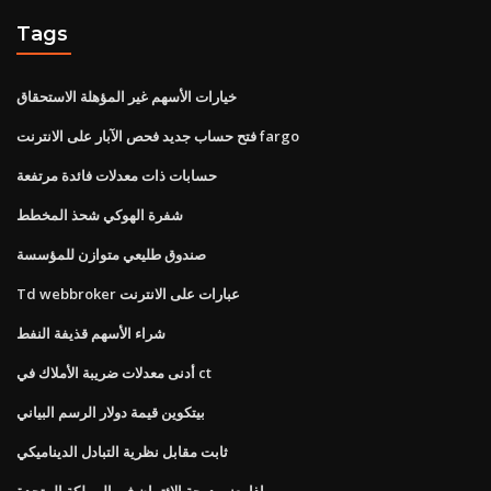
Tags
خيارات الأسهم غير المؤهلة الاستحقاق
فتح حساب جديد فحص الآبار على الانترنت fargo
حسابات ذات معدلات فائدة مرتفعة
شفرة الهوكي شحذ المخطط
صندوق طليعي متوازن للمؤسسة
Td webbroker عبارات على الانترنت
شراء الأسهم قذيفة النفط
أدنى معدلات ضريبة الأملاك في ct
بيتكوين قيمة دولار الرسم البياني
ثابت مقابل نظرية التبادل الديناميكي
ماذا يعني درجة الائتمان في المملكة المتحدة