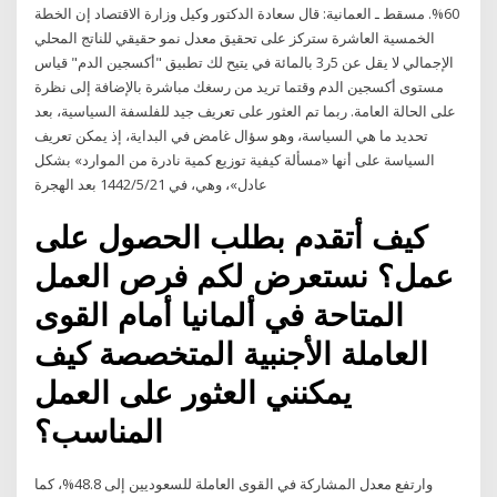
60%. مسقط ـ العمانية: قال سعادة الدكتور وكيل وزارة الاقتصاد إن الخطة
الخمسية العاشرة ستركز على تحقيق معدل نمو حقيقي للناتج المحلي
الإجمالي لا يقل عن 5ر3 بالمائة في يتيح لك تطبيق "أكسجين الدم" قياس
مستوى أكسجين الدم وقتما تريد من رسغك مباشرة بالإضافة إلى نظرة
على الحالة العامة. ربما تم العثور على تعريف جيد للفلسفة السياسية، بعد
تحديد ما هي السياسة، وهو سؤال غامض في البداية، إذ يمكن تعريف
السياسة على أنها «مسألة كيفية توزيع كمية نادرة من الموارد» بشكل
عادل»، وهي، في 21‏‏/5‏‏/1442 بعد الهجرة
كيف أتقدم بطلب الحصول على
عمل؟ نستعرض لكم فرص العمل
المتاحة في ألمانيا أمام القوى
العاملة الأجنبية المتخصصة كيف
يمكنني العثور على العمل
المناسب؟
وارتفع معدل المشاركة في القوى العاملة للسعوديين إلى 48.8%، كما