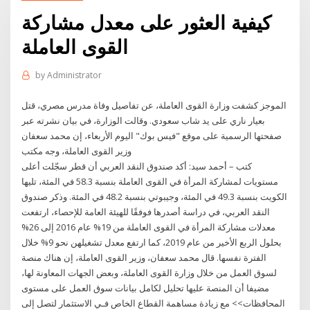
كيفية العثور على معدل مشاركة
القوى العاملة
by
Administrator
الموجز كشفت وزارة القوى العاملة، عن تفاصيل وفاة مدرس مصري، قتل
بعيار ناري على يد شاب سعودي. وقالت الوزارة، في بيان نشرته عبر
صفحتها الرسمية على موقع "فيس بوك" اليوم الأربعاء، إن محمد سعفان
وزير القوى العاملة، وجه مكتب
كتب – أحمد سيد: أكد صندوق النقد العربي أن قطر سجّلت أعلى
مستويات لمشاركة المرأة في القوى العاملة بنسبة 58.3 في المئة، تليها
الكويت بنسبة 49.3 في المئة، وجيبوتي بنسبة 48.2 في المئة. وذكر صندوق
النقد العربي، في دراسة أصدرها فوفقًا للهيئة العامة للإحصاء، ارتفعت
معدلات مشاركة المرأة في القوى العاملة من 19% عام 2016 إلى 26%
بحلول الربع الأخير من عام 2019، كما ارتفع معدل تشغيلهن نحو 9% خلال
الفترة نفسها. قال محمد سعفان، وزير القوى العاملة، إن هناك منصة
لسوق العمل من خلال وزارة القوى العاملة، وبعض الجهات المعاونة لها،
مضيفا أن المنصة عليها تحليل لكامل بيانات سوق العمل على مستوى
المحافظات>> مع زيادة مساهمة القطاع الخاص فـي الاستثمار لتصل إلى