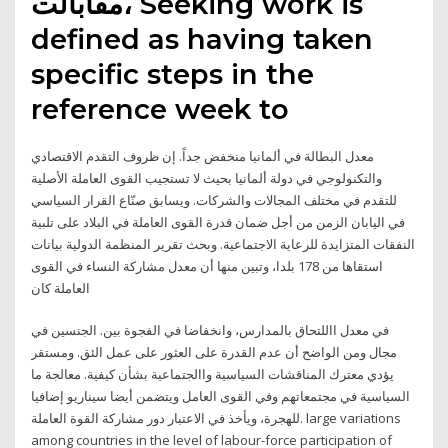
مقابالت، Seeking work is
defined as having taken
specific steps in the
reference week to
معدل البطالة في ألمانيا منخفض جداً. إن ظروف التقدم الاقتصادي
والتكنولوجي في دولة ألمانيا بحيث لا تستجيب القوى العاملة الأصلية
للتقدم في مختلف المجالات والشركات. ويسابق صنّاع القرار السياسي
في اليابان الزمن من أجل ضمان قدرة القوى العاملة في البلاد على تلبية
النفقات المتزايدة للرعاية الاجتماعية. وبحث تقرير المنظمة الدولية بيانات
استقاها من 178 بلدا، وتبين منها أن معدل مشاركة النساء في القوى
العاملة كان
في معدل االلتحاق بالمدارس، وانخفاضا في الفجوة بين. الجنسين في
مجال ومن الواضح أن عدم القدرة على العثور على عمل الئق. ومستقر
يؤدي معترك المناقشات السياسية واالجتماعية بشأن كيفية. معالجة ما
السياسية في مجتمعاتهم وفي القوى العامل ويتضمن أيضا سيناريو إضافيا
للهجرة، ويأخذ في الاعتبار دور مشاركة القوة العاملة. large variations
among countries in the level of labour-force participation of